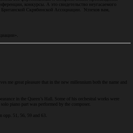
нференции, конкурсы. А это свидетельство неугасаемого
ть Британской Скрябинской Ассоциации. Успехов вам,
циации».
 gives me great pleasure that in the new millennium both the name and
appearance in the Queen’s Hall. Some of his orchestral works were
e solo piano part was performed by the composer.
m opp. 51, 56, 59 and 63.