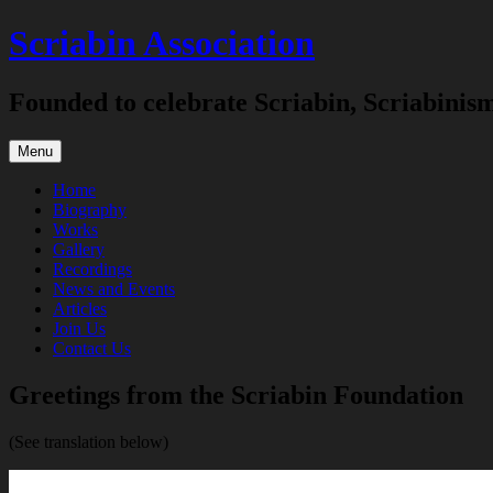
Skip
Scriabin Association
to
content
Founded to celebrate Scriabin, Scriabinis
Menu
Home
Biography
Works
Gallery
Recordings
News and Events
Articles
Join Us
Contact Us
Greetings from the Scriabin Foundation
(See translation below)