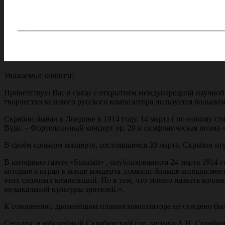
Уважаемые коллеги!
Приветствую Вас в связи с открытием международной научной 
творчество великого русского композитора пользуется больши
Скрябин бывал в Лондоне в 1914 году. 14 марта ( по новому с
Вуда. – Фортепианный концерт ор. 20 и симфоническая поэма «
В своём сольном концерте, состоявшемся 20 марта, Скрябин игр
В интервью газете «Standart» , опубликованном 24 марта 1914
которые я играл в конце концерта ,сорвали больше аплодисмент
этих сложных композиций. Но в том, что можно назвать коллек
музыкальной культуры зрителей.».
К сожалению, дальнейшим планам композитора не суждено было
Сегодня, в юбилейный Скрябинский год, музыка А.Н. Скрябин