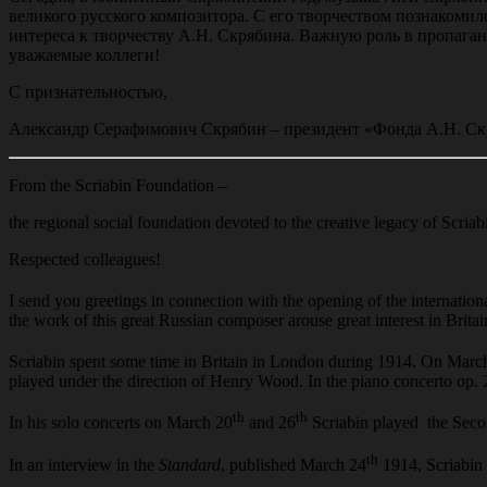
великого русского композитора. С его творчеством познакоми
интереса к творчеству А.Н. Скрябина. Важную роль в пропага
уважаемые коллеги!
С признательностью,
Александр Серафимович Скрябин – президент «Фонда А.Н. Скр
From the Scriabin Foundation –
the regional social foundation devoted to the creative legacy of Scriab
Respected colleagues!
I send you greetings in connection with the opening of the internation
the work of this great Russian composer arouse great interest in Britai
Scriabin spent some time in Britain in London during 1914. On Marc
played under the direction of Henry Wood. In the piano concerto op
th
th
In his solo concerts on March 20
and 26
Scriabin played the Secon
th
In an interview in the
Standard
, published March 24
1914, Scriabin