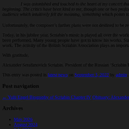
I was astonished and touched to the heart at my concert th
beginning. The critics have been kind to me, though one or two profess
audience which intuitively felt the meaning, something which points to
Unfortunately, the composer’s further plans were not destined to be rea
Today, in his jubilee year, Scriabin’s music is played all over the wor
been performed. Many young people have got to know his works. Standar
work. The activity of the British Scriabin Association plays an import
With gratitude,
Alexander Serafimovich Scriabin. President of the Russian ‘Scriabin F
This entry was posted in
latest news
on
September 3, 2022
by
admin
.
Post navigation
←
Yulii Engel Biography of Scriabin Chapter IV
Obituary: Alexande
Archives
May 2026
August 2024