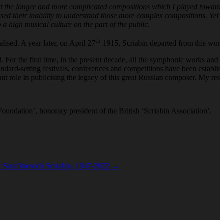
at the longer and more complicated compositions which I played toward
ed their inability to understand those more complex compositions. Yet th
 a high musical culture on the part of the public.
th
lised. A year later, on April 27
1915, Scriabin departed from this wor
ld. For the first time, in the present decade, all the symphonic works a
d-setting festivals, conferences and competitions have been establishe
ant role in publicising the legacy of this great Russian composer. My re
oundation’, honorary president of the British ‘Scriabin Association’.
r Serafimovich Scriabin, 1947-2022
→