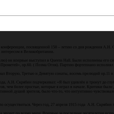
конференции, посвященной 150 – летию со дня рождения А.Н. С
м интересом в Великобритании.
тилю) он впервые выступил в Queens Hall. Были исполнены его 
Прометей», ор.60. ( Поэма Огня). Партию фортепиано исполнял 
ал Вторую, Третью и Девятую сонаты, восемь прелюдий ор.11 и пь
 года, А.Н. Скрябин подчеркивал: «Я был удивлён и тронут до г
ов, чем более простые, которые я играл в начале. Критики были
тивной душой зрителя, было что-то, что интуитивно чувствовал
 осуществиться. Через год, 27 апреля 1915 года А.Н. Скрябин 
а звучит по всему миру. Впервые за последние десятилетия ис