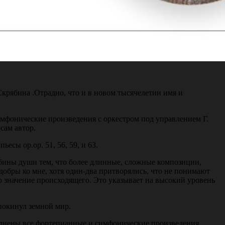
крябина .Отрадно, что и в новом тысячелетии имя и
симфонические произведения с оркестром под управлением Г.
сам автор.
есы ор.ор. 51, 56, 59, и 63.
лубины души тем, что более длинные, сложные композиции,
 добры ко мне, хотя один-два притворялись, что не понимают
о значение происходящего. Это указывает на высокий уровень
покинул земной мир.
полнены все фортепианные и симфонические произведения