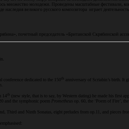
лось множество молодежи. Проведены масштабные фестивали, ко
нде наследия великого русского композитора играет деятельнос
ябина», почетный председатель «Британской Скрябинской ассо
in.
th
al conference dedicated to the 150
anniversary of Scriabin’s birth. It
n.
th
h 14
(new style, that is to say, by Western dating) he made his first 
. 20 and the symphonic poem
Prometheus
op. 60, the ‘Poem of Fire’, th
d, Third and Ninth Sonatas, eight preludes from op.11, and pieces fro
 emphasised: